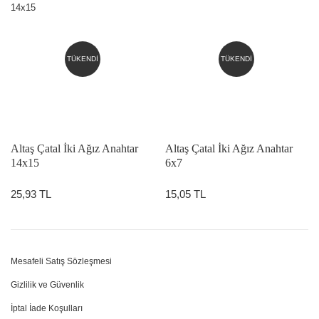
TÜKENDİ
TÜKENDİ
Altaş Çatal İki Ağız Anahtar
Altaş Çatal İki Ağız Anahtar
14x15
6x7
25,93 TL
15,05 TL
Mesafeli Satış Sözleşmesi
Gizlilik ve Güvenlik
İptal İade Koşulları