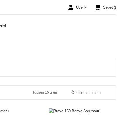
Üyelik
Sepet
(
)
risi
Toplam 15 ürün