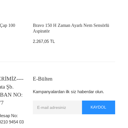
-Çap 100
Bravo 150 H Zaman Ayarlı Nem Sensörlü
Aspiratör
2.267,05 TL
LERİMİZ----
E-Bülten
ata Şb.
Kampanyalardan ilk siz haberdar olun.
 IBAN NO:
77
KAYDOL
 Hesap No:
0210 9454 03