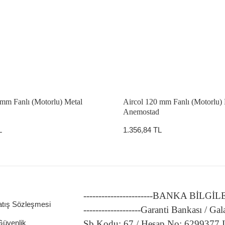
 mm Fanlı (Motorlu) Metal
Aircol 120 mm Fanlı (Motorlu)
Anemostad
L
1.356,84 TL
-----------------------BANKA BİLGİ
atış Sözleşmesi
-------------------Garanti Bankası / Gal
 Güvenlik
Şb.Kodu: 67 / Hesap No: 6299377