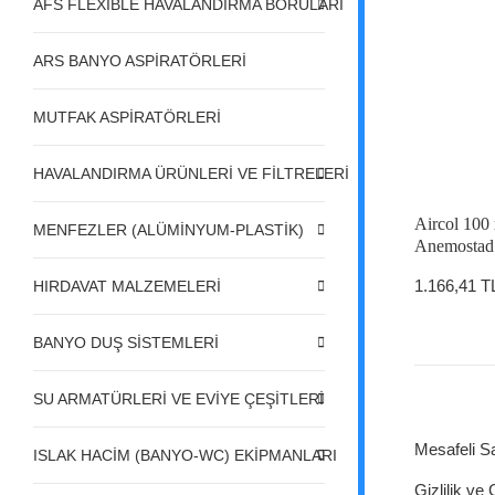
AFS FLEXIBLE HAVALANDIRMA BORULARI
ARS BANYO ASPİRATÖRLERİ
MUTFAK ASPİRATÖRLERİ
HAVALANDIRMA ÜRÜNLERİ VE FİLTRELERİ
Aircol 100
MENFEZLER (ALÜMİNYUM-PLASTİK)
Anemostad
1.166,41 T
HIRDAVAT MALZEMELERİ
BANYO DUŞ SİSTEMLERİ
SU ARMATÜRLERİ VE EVİYE ÇEŞİTLERİ
Mesafeli S
ISLAK HACİM (BANYO-WC) EKİPMANLARI
Gizlilik ve