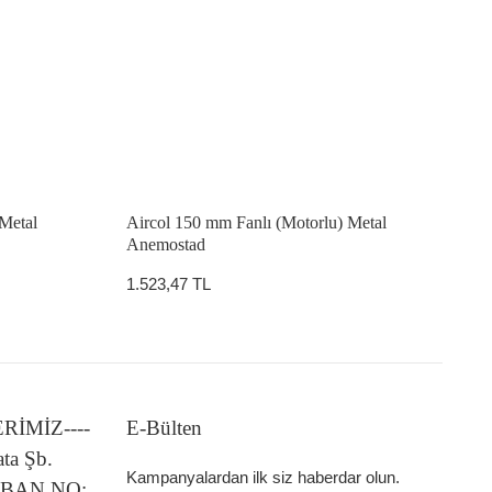
 Metal
Aircol 150 mm Fanlı (Motorlu) Metal
Anemostad
1.523,47 TL
LERİMİZ----
E-Bülten
ata Şb.
Kampanyalardan ilk siz haberdar olun.
 IBAN NO: