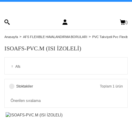
(
)
Anasayfa
AFS FLEXIBLE HAVALANDIRMA BORULARI
PVC Takviyeli Pvc Flexible 
ISOAFS-PVC.M (ISI İZOLELİ)
Afs
Stoktakiler
Toplam 1 ürün