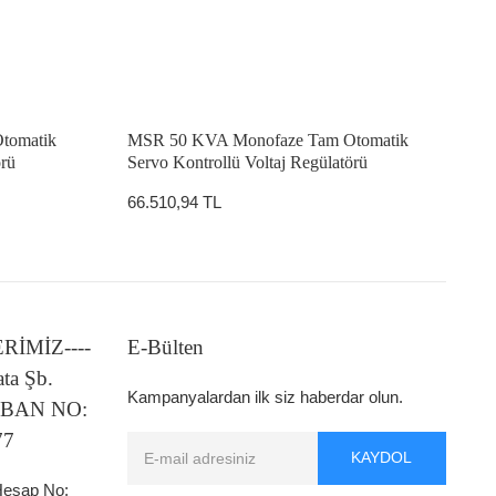
tomatik
MSR 50 KVA Monofaze Tam Otomatik
örü
Servo Kontrollü Voltaj Regülatörü
66.510,94 TL
LERİMİZ----
E-Bülten
ata Şb.
Kampanyalardan ilk siz haberdar olun.
 IBAN NO:
77
KAYDOL
 Hesap No: