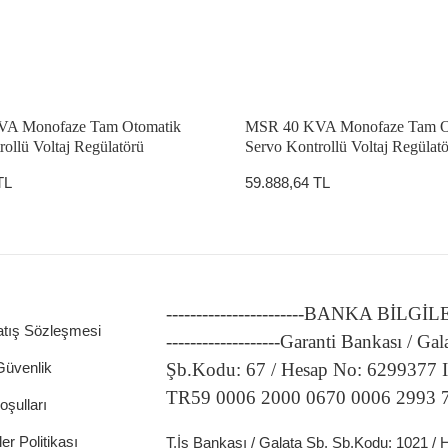
A Monofaze Tam Otomatik
MSR 40 KVA Monofaze Tam O
ollü Voltaj Regülatörü
Servo Kontrollü Voltaj Regülat
TL
59.888,64 TL
-----------------------BANKA BİLGİ
atış Sözleşmesi
-------------------Garanti Bankası / Gal
 Güvenlik
Şb.Kodu: 67 / Hesap No: 6299377
TR59 0006 2000 0670 0006 2993 
oşulları
ler Politikası
T.İş Bankası / Galata Şb. Şb.Kodu: 1021 /