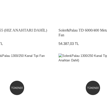
355 (HIZ ANAHTARI DAHİL)
Soler&Palau TD 6000/400 Meta
Fan
TL
54.387,03 TL
TÜKENDİ
TÜKENDİ