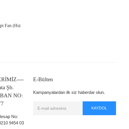
pi Fan (Hız
LERİMİZ----
E-Bülten
ata Şb.
Kampanyalardan ilk siz haberdar olun.
 IBAN NO:
77
KAYDOL
 Hesap No:
0210 9454 03