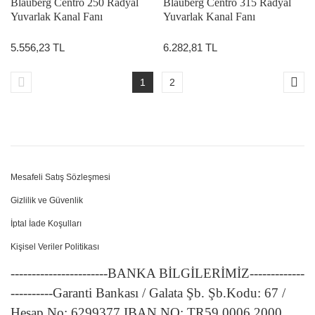
Blauberg Centro 250 Radyal
Blauberg Centro 315 Radyal
Yuvarlak Kanal Fanı
Yuvarlak Kanal Fanı
(PLASTİK GÖVDE)
(PLASTİK GÖVDE)
5.556,23 TL
6.282,81 TL
1
2
Mesafeli Satış Sözleşmesi
Gizlilik ve Güvenlik
İptal İade Koşulları
Kişisel Veriler Politikası
-----------------------BANKA BİLGİLERİMİZ-------------
----------Garanti Bankası / Galata Şb. Şb.Kodu: 67 /
Hesap No: 6299377 IBAN NO: TR59 0006 2000