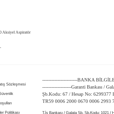
Aksiyel Aspiratör
L
-----------------------BANKA BİLGİ
atış Sözleşmesi
-------------------Garanti Bankası / Gal
 Güvenlik
Şb.Kodu: 67 / Hesap No: 6299377
TR59 0006 2000 0670 0006 2993 
oşulları
ler Politikası
T.İş Bankası / Galata Şb. Şb.Kodu: 1021 /