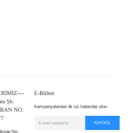
LERİMİZ----
E-Bülten
ata Şb.
Kampanyalardan ilk siz haberdar olun.
 IBAN NO:
77
KAYDOL
 Hesap No: