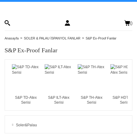
(
)
Anasayfa
SOLER & PALAU İSPANYOL FANLAR
S&P Ex-Proof Fanlar
S&P Ex-Proof Fanlar
S&P TD-Atex
S&P ILT-Atex
S&P TH-Atex
S&P HDT Atex
Serisi
Serisi
Serisi
Serisi
Soler&Palau