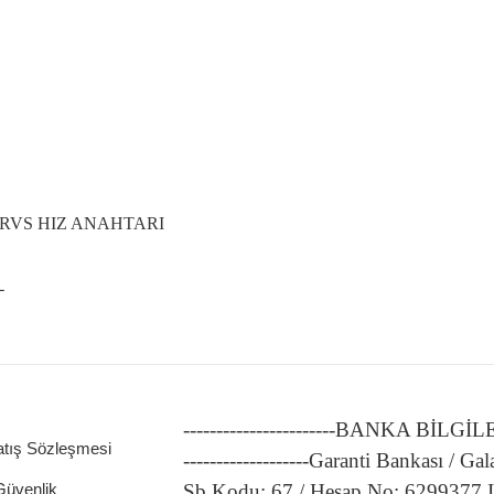
 RVS HIZ ANAHTARI
L
-----------------------BANKA BİLGİ
atış Sözleşmesi
-------------------Garanti Bankası / Gal
 Güvenlik
Şb.Kodu: 67 / Hesap No: 6299377