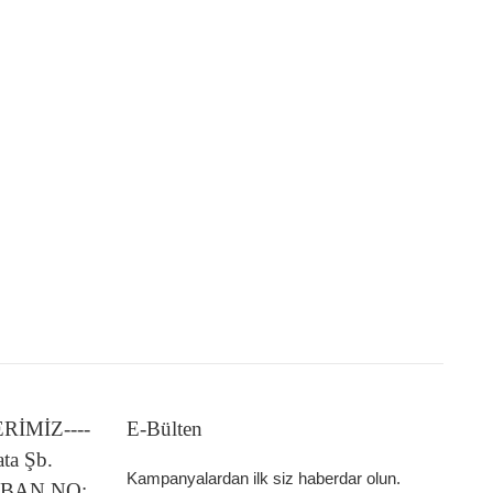
LERİMİZ----
E-Bülten
ata Şb.
Kampanyalardan ilk siz haberdar olun.
 IBAN NO: