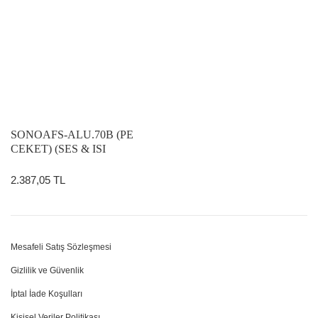
SONOAFS-ALU.70B (PE
CEKET) (SES & ISI
İZOLELİ)
2.387,05 TL
Mesafeli Satış Sözleşmesi
Gizlilik ve Güvenlik
İptal İade Koşulları
Kişisel Veriler Politikası