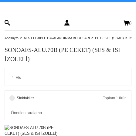
(
)
Anasayfa
AFS FLEXIBLE HAVALANDIRMA BORULARI
PE CEKET (SİYAH) Isı İzolel
SONOAFS-ALU.70B (PE CEKET) (SES & ISI
İZOLELİ)
Afs
Stoktakiler
Toplam 1 ürün