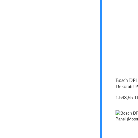
Bosch DP
Dekoratif P
1.543,55 T