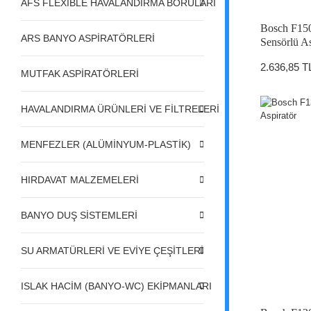
AFS FLEXIBLE HAVALANDIRMA BORULARI
Bosch F15
ARS BANYO ASPİRATÖRLERİ
Sensörlü As
2.636,85 T
MUTFAK ASPİRATÖRLERİ
HAVALANDIRMA ÜRÜNLERİ VE FİLTRELERİ
MENFEZLER (ALÜMİNYUM-PLASTİK)
HIRDAVAT MALZEMELERİ
BANYO DUŞ SİSTEMLERİ
SU ARMATÜRLERİ VE EVİYE ÇEŞİTLERİ
ISLAK HACİM (BANYO-WC) EKİPMANLARI