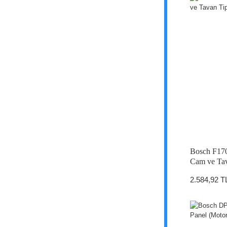
Bosch F17
Cam ve Tav
2.584,92 T