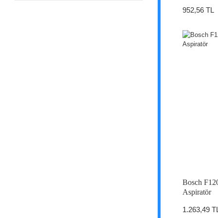
952,56 TL
Bosch F120
Aspiratör
1.263,49 T