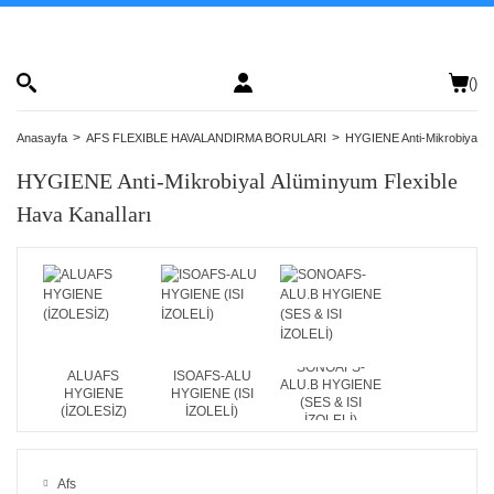
(
)
Anasayfa
AFS FLEXIBLE HAVALANDIRMA BORULARI
HYGIENE Anti-Mikrobiyal Al
HYGIENE Anti-Mikrobiyal Alüminyum Flexible
Hava Kanalları
SONOAFS-
ALUAFS
ISOAFS-ALU
ALU.B HYGIENE
HYGIENE
HYGIENE (ISI
(SES & ISI
(İZOLESİZ)
İZOLELİ)
İZOLELİ)
Afs