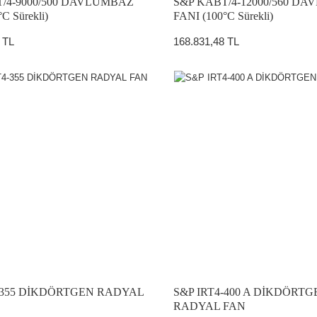
/4-9000/500 DAVLUMBAZ
S&P KABT/4-12000/560 D
C Sürekli)
FANI (100°C Sürekli)
 TL
168.831,48 TL
ATÖRLER
4-355 DİKDÖRTGEN RADYAL
S&P IRT4-400 A DİKDÖRTG
RADYAL FAN