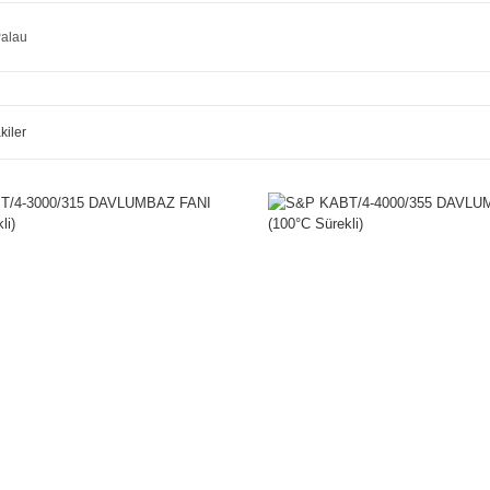
alau
kiler