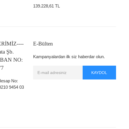
139.228,61 TL
LERİMİZ----
E-Bülten
ata Şb.
Kampanyalardan ilk siz haberdar olun.
 IBAN NO:
77
KAYDOL
 Hesap No:
0210 9454 03