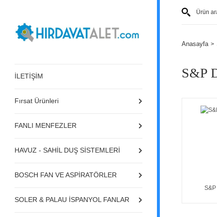
Anasayfa
S&P D
İLETİŞİM
Fırsat Ürünleri
FANLI MENFEZLER
HAVUZ - SAHİL DUŞ SİSTEMLERİ
BOSCH FAN VE ASPİRATÖRLER
S&P 
SOLER & PALAU İSPANYOL FANLAR