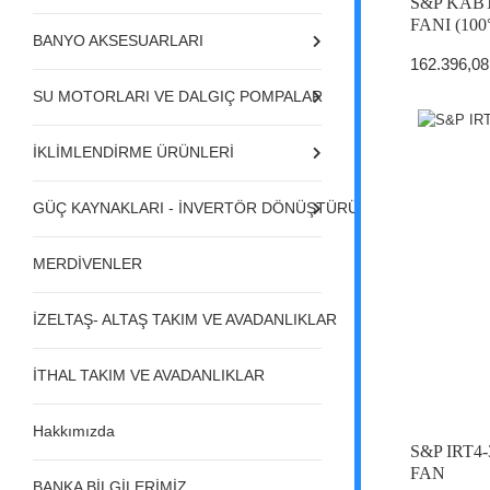
S&P KABT
FANI (100°
BANYO AKSESUARLARI
162.396,08
SU MOTORLARI VE DALGIÇ POMPALAR
İKLİMLENDİRME ÜRÜNLERİ
GÜÇ KAYNAKLARI - İNVERTÖR DÖNÜŞTÜRÜCÜLER - REGÜL
MERDİVENLER
İZELTAŞ- ALTAŞ TAKIM VE AVADANLIKLAR
İTHAL TAKIM VE AVADANLIKLAR
Hakkımızda
S&P IRT
FAN
BANKA BİLGİLERİMİZ