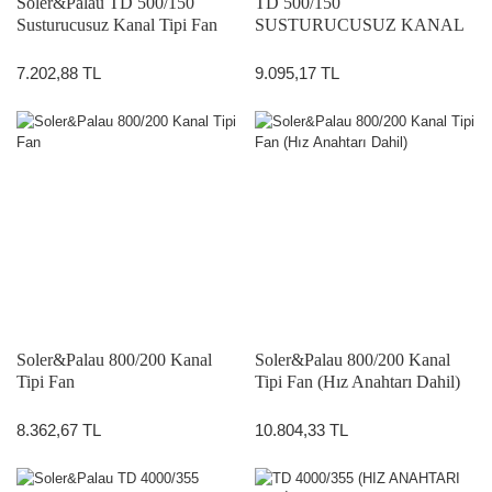
Soler&Palau TD 500/150
TD 500/150
Susturucusuz Kanal Tipi Fan
SUSTURUCUSUZ KANAL
TİPİ FAN (HIZ ANAHTARI
DAHİL)
7.202,88 TL
9.095,17 TL
Soler&Palau 800/200 Kanal
Soler&Palau 800/200 Kanal
Tipi Fan
Tipi Fan (Hız Anahtarı Dahil)
8.362,67 TL
10.804,33 TL