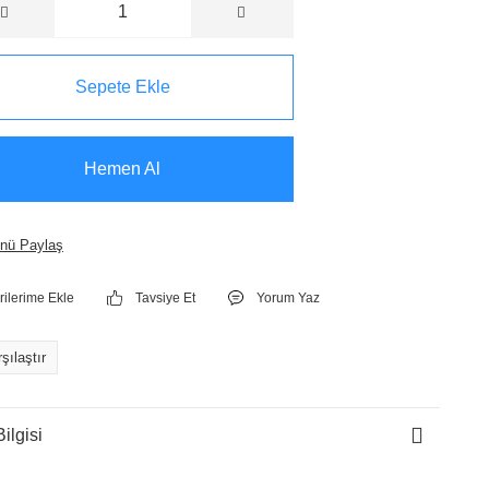
Sepete Ekle
Hemen Al
nü Paylaş
Tavsiye Et
Yorum Yaz
şılaştır
ilgisi