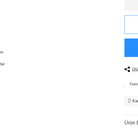
Ürü
Kar
Ürün B