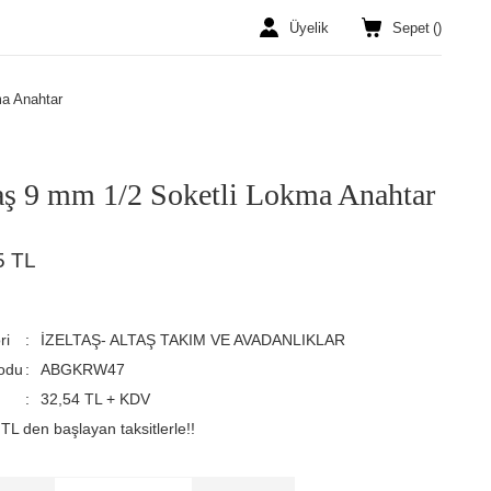
Üyelik
Sepet
(
)
ma Anahtar
aş 9 mm 1/2 Soketli Lokma Anahtar
5 TL
ri
İZELTAŞ- ALTAŞ TAKIM VE AVADANLIKLAR
odu
ABGKRW47
32,54 TL + KDV
TL den başlayan taksitlerle!!