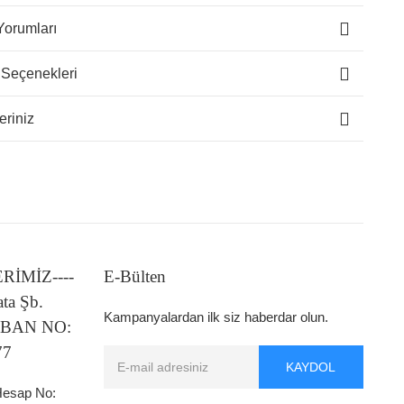
Yorumları
 Seçenekleri
eriniz
LERİMİZ----
E-Bülten
ata Şb.
Kampanyalardan ilk siz haberdar olun.
 IBAN NO:
77
KAYDOL
 Hesap No: