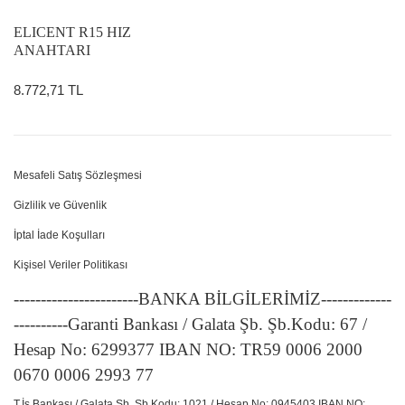
ELICENT R15 HIZ
ANAHTARI
8.772,71 TL
Mesafeli Satış Sözleşmesi
Gizlilik ve Güvenlik
İptal İade Koşulları
Kişisel Veriler Politikası
-----------------------BANKA BİLGİLERİMİZ-------------
----------Garanti Bankası / Galata Şb. Şb.Kodu: 67 /
Hesap No: 6299377 IBAN NO: TR59 0006 2000
0670 0006 2993 77
T.İş Bankası / Galata Şb. Şb.Kodu: 1021 / Hesap No: 0945403 IBAN NO: