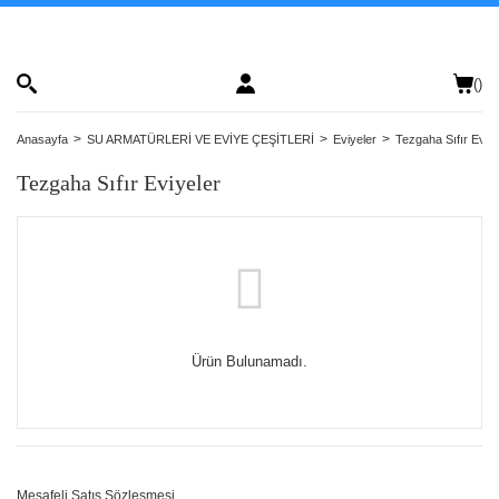
(
)
Anasayfa
SU ARMATÜRLERİ VE EVİYE ÇEŞİTLERİ
Eviyeler
Tezgaha Sıfır Eviye
Tezgaha Sıfır Eviyeler
Ürün Bulunamadı.
Mesafeli Satış Sözleşmesi