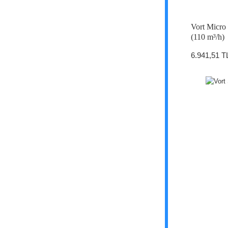
Vort Micro
(110 m³/h)
6.941,51 T