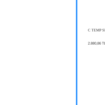
C TEMP 
2.880,86 T