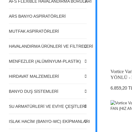
AFS FLEXIBLE HAVALANDIRMA BORULARI
ARS BANYO ASPİRATÖRLERİ
MUTFAK ASPİRATÖRLERİ
HAVALANDIRMA ÜRÜNLERİ VE FİLTRELERİ
MENFEZLER (ALÜMİNYUM-PLASTİK)
Vortice Var
HIRDAVAT MALZEMELERİ
YÖNLÜ -
6.859,20 T
BANYO DUŞ SİSTEMLERİ
SU ARMATÜRLERİ VE EVİYE ÇEŞİTLERİ
ISLAK HACİM (BANYO-WC) EKİPMANLARI