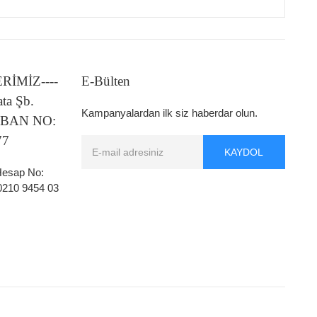
LERİMİZ----
E-Bülten
ata Şb.
Kampanyalardan ilk siz haberdar olun.
 IBAN NO:
77
KAYDOL
 Hesap No:
0210 9454 03