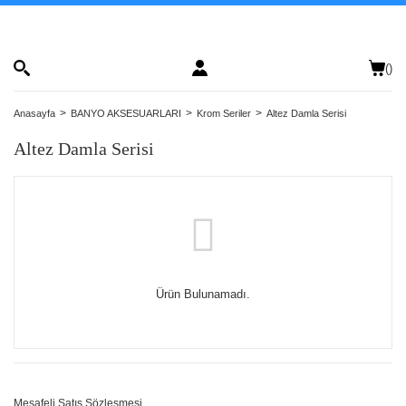
(
)
Anasayfa
BANYO AKSESUARLARI
Krom Seriler
Altez Damla Serisi
Altez Damla Serisi
Ürün Bulunamadı.
Mesafeli Satış Sözleşmesi