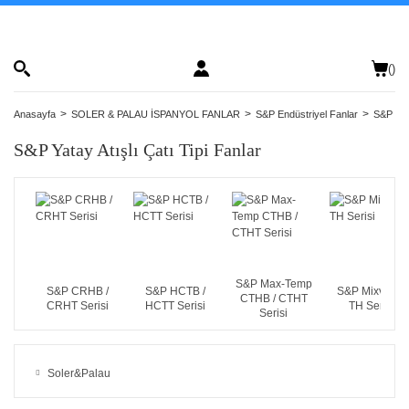
(
)
Anasayfa
SOLER & PALAU İSPANYOL FANLAR
S&P Endüstriyel Fanlar
S&P Yata
S&P Yatay Atışlı Çatı Tipi Fanlar
S&P Max-Temp
S&P CRHB /
S&P HCTB /
S&P Mixvent -
CTHB / CTHT
CRHT Serisi
HCTT Serisi
TH Serisi
Serisi
Soler&Palau