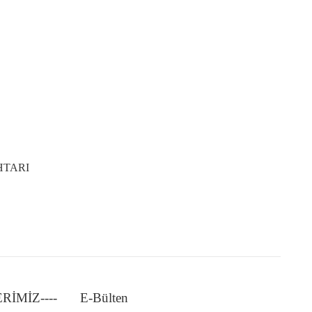
HTARI
LERİMİZ----
E-Bülten