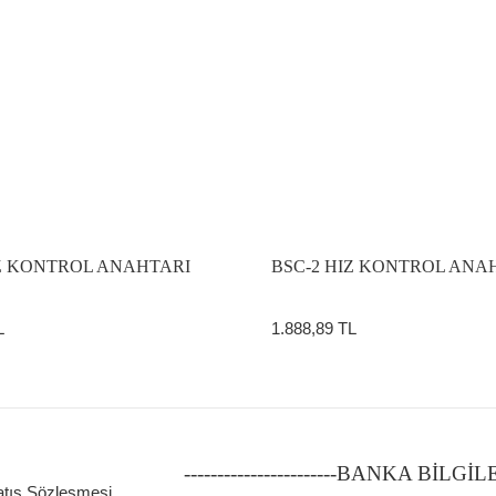
IZ KONTROL ANAHTARI
BSC-2 HIZ KONTROL ANA
L
1.888,89 TL
-----------------------BANKA BİLGİ
atış Sözleşmesi