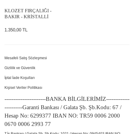
KLOZET FIRÇALIĞI -
BAKIR - KRİSTALLİ
1.350,00 TL
Mesafeli Satış Sözleşmesi
Gizlilik ve Güvenlik
İptal İade Koşulları
Kişisel Veriler Politikası
-----------------------BANKA BİLGİLERİMİZ-------------
----------Garanti Bankası / Galata Şb. Şb.Kodu: 67 /
Hesap No: 6299377 IBAN NO: TR59 0006 2000
0670 0006 2993 77
T.İş Bankası / Galata Şb. Şb.Kodu: 1021 / Hesap No: 0945403 IBAN NO: