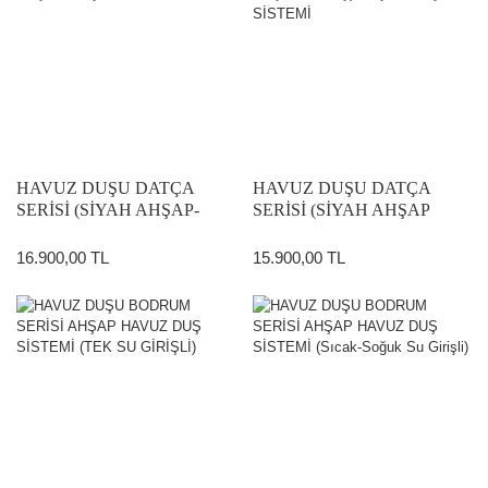
HAVUZ DUŞU DATÇA
HAVUZ DUŞU DATÇA
SERİSİ (SİYAH AHŞAP-
SERİSİ (SİYAH AHŞAP
SİYAH DUŞ) AHŞAP DUŞ
KROM ÇİFT BAŞLIKLI
SİSTEMİ
DUŞ) AHŞAP DUŞ SİSTEMİ
16.900,00 TL
15.900,00 TL