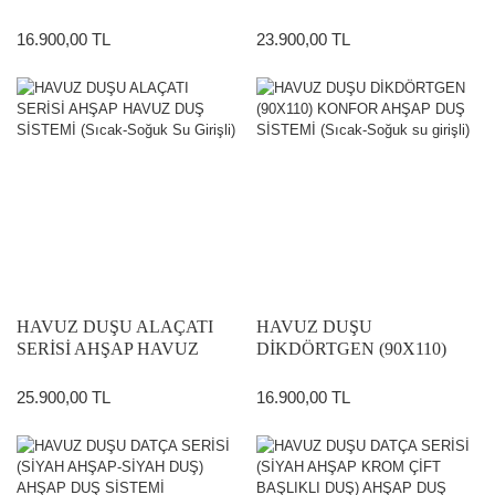
AHŞAP DUŞ SİSTEMİ
DUŞ SİSTEMİ (TEK SU
(SICAK-SOĞUK ÇİFT SU
GİRİŞLİ)
16.900,00 TL
23.900,00 TL
GİRİŞLİ)
HAVUZ DUŞU ALAÇATI
HAVUZ DUŞU
SERİSİ AHŞAP HAVUZ
DİKDÖRTGEN (90X110)
DUŞ SİSTEMİ (Sıcak-Soğuk
KONFOR AHŞAP DUŞ
Su Girişli)
SİSTEMİ (Sıcak-Soğuk su
25.900,00 TL
16.900,00 TL
girişli)