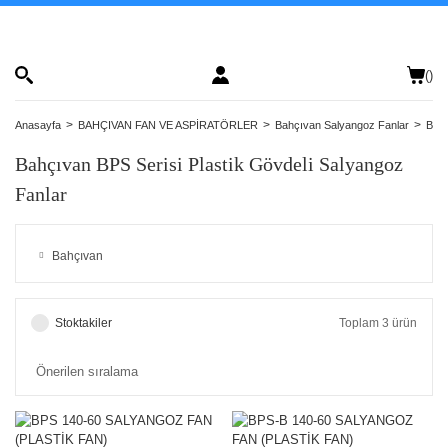
(
)
Anasayfa
BAHÇIVAN FAN VE ASPİRATÖRLER
Bahçıvan Salyangoz Fanlar
Bahç
Bahçıvan BPS Serisi Plastik Gövdeli Salyangoz
Fanlar
Bahçıvan
Stoktakiler
Toplam 3 ürün