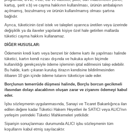
kartuş, şerit v.b) ve cayma hakkının kullanılması, ürünün ambalajının
açılmamış, bozulmamış ve ürünün kullanılmamış olması şartına
bağlıdır.
Ayrıca, tüketicinin özel istek ve talepleri uyarınca üretilen veya üzerinde
değişiklik ya da ilaveler yapılarak kişiye özel hale getirilen mallarda
tüketici cayma hakkını kullanamaz.
DİĞER HUSUSLAR:
Ödemenin kredi kartı veya benzeri bir ödeme kartı ile yapılması halinde
tüketici, kartın kendi rızası dışında ve hukuka aykırı biçimde
kullanıldığı gerekçesiyle ödeme işleminin iptal edilmesini talep edebilir.
Bu halde, kartı çıkaran kuruluş itirazın kendisine bildirilmesinden
itibaren 10 gün içinde ödeme tutarını tüketiciye iade eder.
Borçlunun temerrüde düşmesi halinde, Borçlu borcun gecikmeli
ifasından dolayı alacaklının oluşan zarar ve ziyanını ödemeyi kabul
eder.
İşbu sözleşmenin uygulanmasında, Sanayi ve Ticaret Bakanlığınca ilan
edilen değere kadar Tüketici Hakem Heyetleri ile SATICI veya ALICI'nın
yerleşim yerindeki Tüketici Mahkemeleri yetkilidir.
Siparişin sonuçlanması durumunda ALICI işbu sözleşmenin tüm
koşullarını kabul etmiş sayılacaktır.