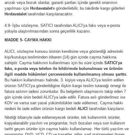
arızalı veya bozuk olanlar, garanti şartları içinde gerekli onarımın
yapılması için
Hırdavatalet
'e gönderilebilir, bu takdirde kargo giderleri
Hırdavatalet
tarafından karşılanacaktır.
4.9- İşbu sözleşme, SATICI tarafından ALICI'ya faks veya e-posta
yoluyla ulaştırılmasından sonra geçerlilik kazanır.
MADDE 5
- CAYMA HAKKI
ALICI, sözleşme konusu ürünün kendisine veya gösterdiği adresteki
kişi/kuruluşa tesliminden itibaren (14) gün içinde cayma hakkına
sahiptir. Cayma hakkının kullanılması için bu süre içinde
SATICI'ya
faks, e-posta veya telefon ile bildirimde bulunulması ve ürünün
ilgili madde hükümleri çercevesinde kullanılmamış olması şarttır.
Bu hakkın kullanılması halinde, 3. kişiye veya ALICI'ya teslim edilen
ürünün SATICI'ya gönderildigine ilişkin kargo teslim tutanağı örnegi ile
fatura aslının iadesi zorunludur. Bu belgelerin ulaşmasını takip eden 7
gün içinde ürün bedeli ALICI'ya iade edilir. Fatura aslı gönderilmez ise
KDV ve varsa sair yasal yükümlülükler iade edilemez. Cayma hakkı
nedeni ile iade edilen ürünün kargo bedeli
ALICI
tarafından karşılanır.
Niteliği itibarıyle iade edilemeyecek ürünler, tek kullanımlık ürünler,
kopyalanabilir yazılım ve programlar, hızlı bozulan veya son kullanım
tarihi geçen ürünler için cayma hakkı kullanılamaz. Her türlü yazılım ve
programlar, DVD, VCD, CD ve kasetler, piller, sarf malzemeleri (toner,