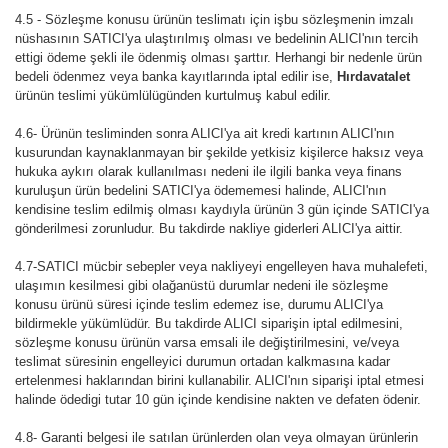
4.5 - Sözleşme konusu ürünün teslimatı için işbu sözleşmenin imzalı
nüshasının SATICI'ya ulaştırılmış olması ve bedelinin ALICI'nın tercih
ettigi ödeme şekli ile ödenmiş olması şarttır. Herhangi bir nedenle ürün
bedeli ödenmez veya banka kayıtlarında iptal edilir ise,
Hırdavatalet
ürünün teslimi yükümlülügünden kurtulmuş kabul edilir.
4.6- Ürünün tesliminden sonra ALICI'ya ait kredi kartının ALICI'nın
kusurundan kaynaklanmayan bir şekilde yetkisiz kişilerce haksız veya
hukuka aykırı olarak kullanılması nedeni ile ilgili banka veya finans
kuruluşun ürün bedelini SATICI'ya ödememesi halinde, ALICI'nın
kendisine teslim edilmiş olması kaydıyla ürünün 3 gün içinde SATICI'ya
gönderilmesi zorunludur. Bu takdirde nakliye giderleri ALICI'ya aittir.
4.7-SATICI mücbir sebepler veya nakliyeyi engelleyen hava muhalefeti,
ulaşımın kesilmesi gibi olağanüstü durumlar nedeni ile sözleşme
konusu ürünü süresi içinde teslim edemez ise, durumu ALICI'ya
bildirmekle yükümlüdür. Bu takdirde ALICI siparişin iptal edilmesini,
sözleşme konusu ürünün varsa emsali ile değiştirilmesini, ve/veya
teslimat süresinin engelleyici durumun ortadan kalkmasına kadar
ertelenmesi haklarından birini kullanabilir. ALICI'nın siparişi iptal etmesi
halinde ödedigi tutar 10 gün içinde kendisine nakten ve defaten ödenir.
4.8- Garanti belgesi ile satılan ürünlerden olan veya olmayan ürünlerin