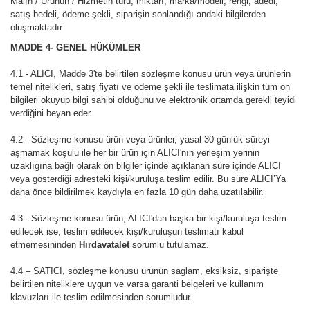
Malın / Ürünün / Hizmetin türü, miktarı, marka/modeli, rengi, adedi,
satış bedeli, ödeme şekli, siparişin sonlandığı andaki bilgilerden
oluşmaktadır
MADDE 4
- GENEL HÜKÜMLER
4.1 - ALICI, Madde 3'te belirtilen sözleşme konusu ürün veya ürünlerin
temel nitelikleri, satış fiyatı ve ödeme şekli ile teslimata ilişkin tüm ön
bilgileri okuyup bilgi sahibi olduğunu ve elektronik ortamda gerekli teyidi
verdiğini beyan eder.
4.2 - Sözleşme konusu ürün veya ürünler, yasal 30 günlük süreyi
aşmamak koşulu ile her bir ürün için ALICI'nın yerleşim yerinin
uzaklıgına bağlı olarak ön bilgiler içinde açıklanan süre içinde ALICI
veya gösterdiği adresteki kişi/kuruluşa teslim edilir. Bu süre ALICI’Ya
daha önce bildirilmek kaydıyla en fazla 10 gün daha uzatılabilir.
4.3 - Sözleşme konusu ürün, ALICI'dan başka bir kişi/kuruluşa teslim
edilecek ise, teslim edilecek kişi/kuruluşun teslimatı kabul
etmemesininden
Hırdavatalet
sorumlu tutulamaz.
4.4 – SATICI, sözleşme konusu ürünün saglam, eksiksiz, siparişte
belirtilen niteliklere uygun ve varsa garanti belgeleri ve kullanım
klavuzları ile teslim edilmesinden sorumludur.