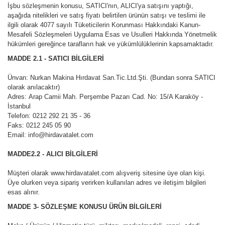
İşbu sözleşmenin konusu, SATICI'nın, ALICI'ya satışını yaptığı,
S&P Isı Geri Kazanım Cihazları
Elektrikli Boya Tabancalar
Müdahale Kapakları
aşağıda nitelikleri ve satış fiyatı belirtilen ürünün satışı ve teslimi ile
PE CEKET (SİYAH) Isı İzoleli PE Ceketli
Bahçıvan Hız Anahtarları
Havalandırma Kanalı & Fan
Blauberg Klape ve Anemostat
Aircol MOP Serisi Menfezler
ELEKTRİKLİ EL ALETLERİ
Kağıtlık
Köşe Balkon Süzgeçleri
S&P Baca ve Barbekü Fan
Blauberg Jet Serisi
Kepli Panjurlar
Meloni Lamalı Seri
ilgili olarak 4077 sayılı Tüketicilerin Korunması Hakkındaki Kanun-
Flexible Hava Kanalları
Karbonlu Koku Filtresi
S&P Plug Fanlar
AKÜLÜ-ŞARJLI ALETLER
Rüzgarla Açılan Panjurlar (Metal)
Mesafeli Sözleşmeleri Uygulama Esas ve Usulleri Hakkında Yönetmelik
Blauberg TOWER Çatı Tipi Radyal Fan
Aksiyal Soğutma Fanları
HAVALI ALETLER
S&P Şömine Sıcak Hava D
Blauberg Deco Serisi
Havalandırma Kanalı & Fan
Meloni Tabansız Seri
hükümleri gereğince tarafların hak ve yükümlülüklerinin kapsamaktadır.
COMBI Nem İzoleli Alüminyum - PVC
Filtresi
Doğalgaz Menfezleri
Kombinasyonlu Flexible Hava Kanalları
Aircol Hız Anahtarları
KAYNAK MAKİNALARI
S&P Frekans Konvertörler
Blauberg Platte Serisi
Altez Damla Serisi
MADDE 2.1 - SATICI BİLGİLERİ
Havalandırma Kanalı & Fan
Plastik Liner Menfezler
PVC Takviyeli Pvc Flexible Hava
Karbonlu Koku Filtresi
Ünvan: Nurkan Makina Hırdavat San.Tic.Ltd.Şti. (Bundan sonra SATICI
Hava Sirkülasyon Fanları
KOMBİ-ŞOFBEN VE SU ISITICILAR
S&P Hız Anahtarları
Blauberg Quatro C Auto Se
Altez Tuğra Serisi
Kanalları
olarak anılacaktır)
Metal Liner Menfezler
Adres: Arap Camii Mah. Perşembe Pazarı Cad. No: 15/A Karaköy -
Bliss Serisi
Altez Kare Serisi
Susturucular
İstanbul
Alüminyum Kapı Menfezleri
Telefon: 0212 292 21 35 - 36
Quatro C Light Serisi
SEMI RIGID SILENCER (Yarı Esnek
Faks: 0212 245 05 90
Aynalı Flanşlar
Susturuculu Boru)
Email:
info@
hirdavatalet.com
Çatı Menfezleri
MADDE
2.2 - ALICI BİLGİLERİ
Müşteri olarak
www.hirdavatalet.com
alışveriş sitesine üye olan kişi.
Üye olurken veya sipariş verirken kullanılan adres ve iletişim bilgileri
esas alınır.
MADDE 3
- SÖZLEŞME KONUSU ÜRÜN BİLGİLERİ