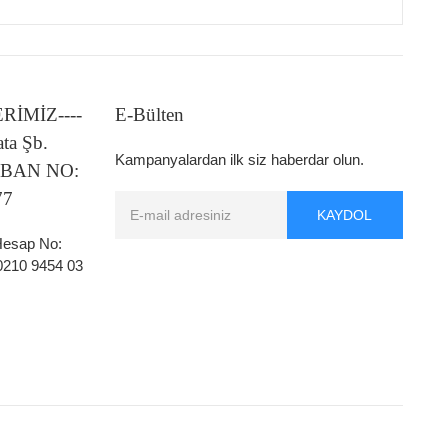
LERİMİZ----
E-Bülten
ata Şb.
Kampanyalardan ilk siz haberdar olun.
 IBAN NO:
77
KAYDOL
 Hesap No:
0210 9454 03