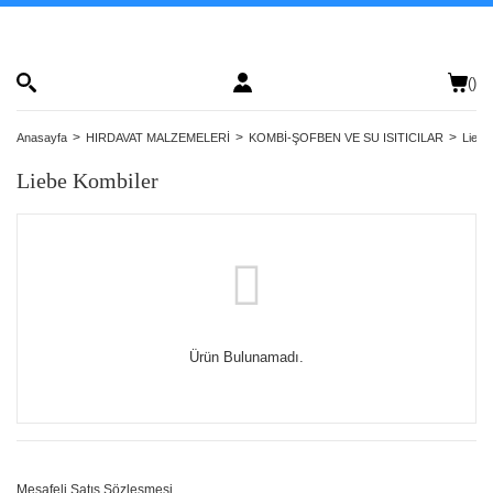
(
)
Anasayfa
HIRDAVAT MALZEMELERİ
KOMBİ-ŞOFBEN VE SU ISITICILAR
Liebe
Liebe Kombiler
Ürün Bulunamadı.
Mesafeli Satış Sözleşmesi