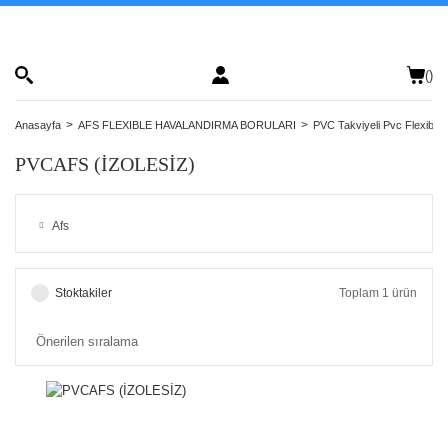
(
)
Anasayfa
AFS FLEXIBLE HAVALANDIRMA BORULARI
PVC Takviyeli Pvc Flexible 
PVCAFS (İZOLESİZ)
Afs
Stoktakiler
Toplam 1 ürün