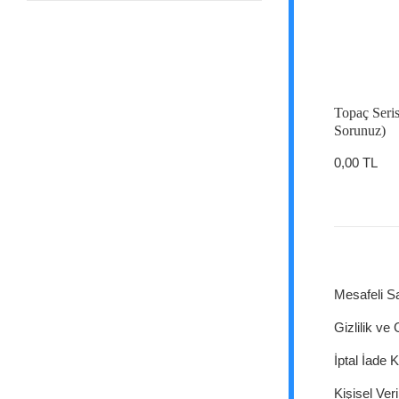
Topaç Seris
Sorunuz)
0,00 TL
Mesafeli S
Gizlilik ve
İptal İade K
Kişisel Veri