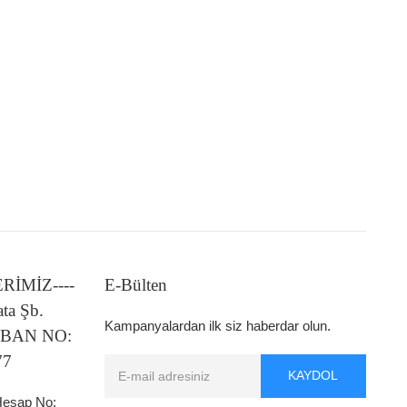
LERİMİZ----
E-Bülten
ata Şb.
Kampanyalardan ilk siz haberdar olun.
 IBAN NO:
77
KAYDOL
 Hesap No: