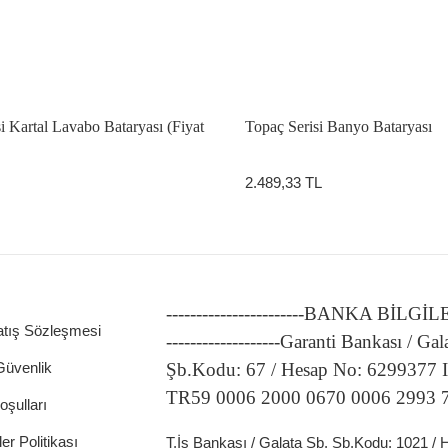
i Kartal Lavabo Bataryası (Fiyat
Topaç Serisi Banyo Bataryası
2.489,33 TL
-----------------------BANKA BİLGİ
atış Sözleşmesi
-------------------Garanti Bankası / Gal
 Güvenlik
Şb.Kodu: 67 / Hesap No: 6299377
TR59 0006 2000 0670 0006 2993 
oşulları
ler Politikası
T.İş Bankası / Galata Şb. Şb.Kodu: 1021 /