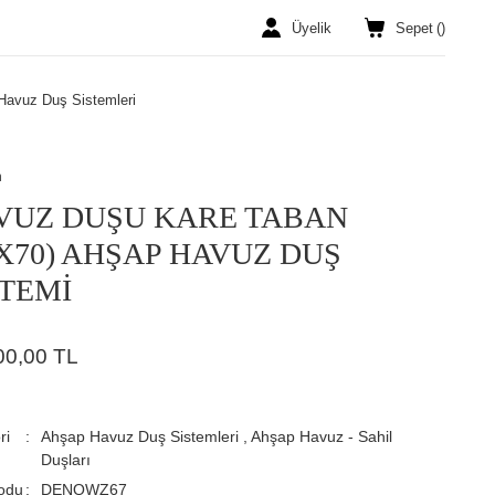
Üyelik
Sepet
(
)
Havuz Duş Sistemleri
n
VUZ DUŞU KARE TABAN
0X70) AHŞAP HAVUZ DUŞ
STEMİ
00,00 TL
ri
Ahşap Havuz Duş Sistemleri
,
Ahşap Havuz - Sahil
Duşları
odu
DENQWZ67