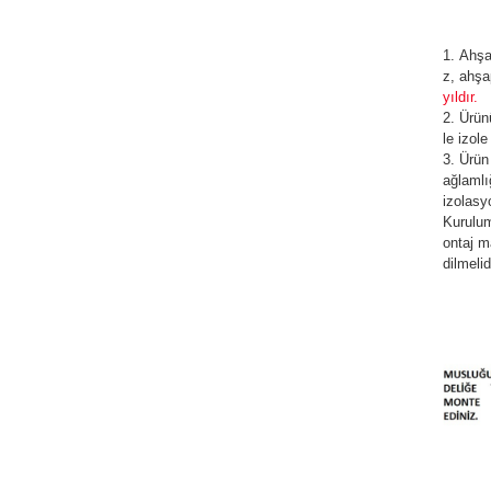
Ahşa
z, ahşa
yıldır.
Ürün
le izol
Ürü
ağlamlı
izolasy
ATÖRLER
Kurulum
ontaj m
dilmelid