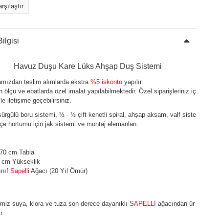
rşılaştır
ilgisi
Havuz Duşu Kare Lüks Ahşap Duş Sistemi
mızdan teslim alımlarda ekstra
%5 iskonto
yapılır.
n ölçü ve ebatlarda özel imalat yapılabilmektedir. Özel siparişleriniz iç
le iletişime geçebilirsiniz.
sürgülü boru sistemi, ½ - ½ çift kenetli spiral, ahşap aksam, valf siste
çe hortumu için jak sistemi ve montaj elemanları.
70 cm Tabla
 cm Yükseklik
ınıf
Sapelli
Ağacı (20 Yıl Ömür)
imiz suya, klora ve tuza son derece dayanıklı
SAPELLİ
ağacından ür
r.