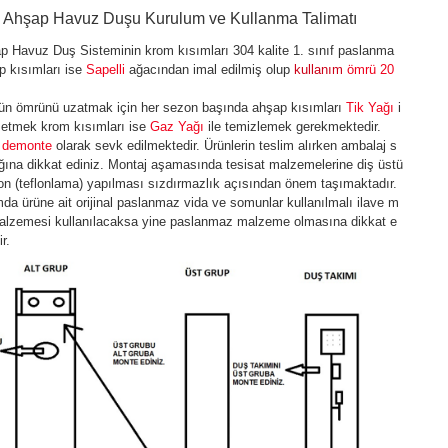
Ahşap Havuz Duşu Kurulum ve Kullanma Talimatı
p Havuz Duş Sisteminin krom kısımları 304 kalite 1. sınıf paslanma
p kısımları ise
Sapelli
ağacından imal edilmiş olup
kullanım
ömrü 20
ün ömrünü uzatmak için her sezon başında ahşap kısımları
Tik Yağı
i
e etmek krom kısımları ise
Gaz Yağı
ile temizlemek gerekmektedir.
n
demonte
olarak sevk edilmektedir. Ürünlerin teslim alırken ambalaj s
ğına dikkat ediniz. Montaj aşamasında tesisat malzemelerine diş üstü
on (teflonlama) yapılması sızdırmazlık açısından önem taşımaktadır.
da ürüne ait orijinal paslanmaz vida ve somunlar kullanılmalı ilave m
alzemesi kullanılacaksa yine paslanmaz malzeme olmasına dikkat e
ir.