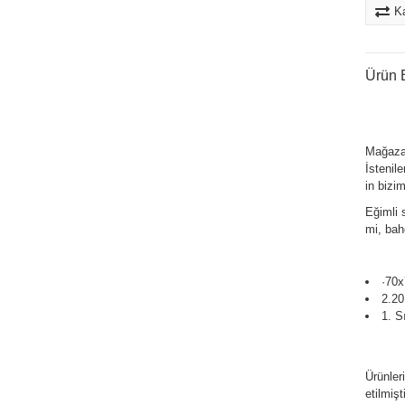
Ka
Ürün B
Mağaza
İstenile
in bizim
Eğimli 
mi, bah
·70x
2.20
1. S
Ürünler
etilmişti