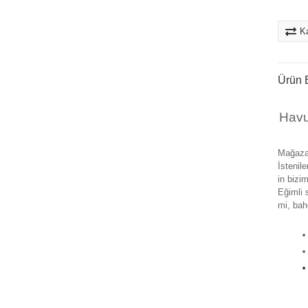
Ka
Ürün B
Havu
Mağaza
İstenile
in bizim
Eğimli 
mi, bah