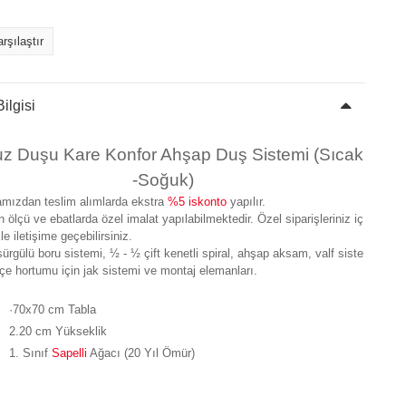
rşılaştır
ilgisi
z Duşu Kare Konfor Ahşap Duş Sistemi (Sıcak
-Soğuk)
mızdan teslim alımlarda ekstra
%5 iskonto
yapılır.
n ölçü ve ebatlarda özel imalat yapılabilmektedir. Özel siparişleriniz iç
le iletişime geçebilirsiniz.
sürgülü boru sistemi, ½ - ½ çift kenetli spiral, ahşap aksam, valf siste
çe hortumu için jak sistemi ve montaj elemanları.
·70x70 cm Tabla
2.20 cm Yükseklik
1. Sınıf
Sapelli
Ağacı (20 Yıl Ömür)