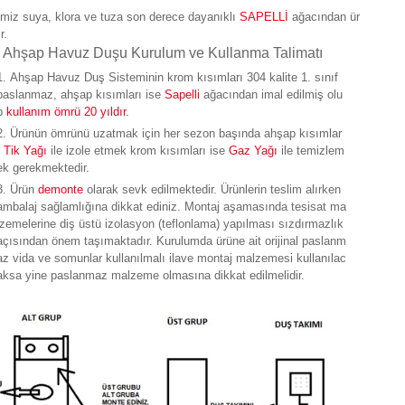
imiz suya, klora ve tuza son derece dayanıklı
SAPELLİ
ağacından ür
r.
Ahşap Havuz Duşu Kurulum ve Kullanma Talimatı
Ahşap Havuz Duş Sisteminin krom kısımları 304 kalite 1. sınıf
paslanmaz, ahşap kısımları ise
Sapelli
ağacından imal edilmiş olu
p
kullanım ömrü 20 yıldır.
Ürünün ömrünü uzatmak için her sezon başında ahşap kısımlar
ı
Tik Yağı
ile izole etmek krom kısımları ise
Gaz Yağı
ile temizlem
ek gerekmektedir.
Ürün
demonte
olarak sevk edilmektedir. Ürünlerin teslim alırken
ambalaj sağlamlığına dikkat ediniz. Montaj aşamasında tesisat ma
lzemelerine diş üstü izolasyon (teflonlama) yapılması sızdırmazlık
açısından önem taşımaktadır. Kurulumda ürüne ait orijinal paslanm
az vida ve somunlar kullanılmalı ilave montaj malzemesi kullanılac
aksa yine paslanmaz malzeme olmasına dikkat edilmelidir.