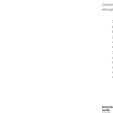
Ürünler
etilmişti
ATÖRLER