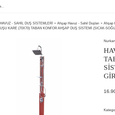
HAVUZ - SAHİL DUŞ SİSTEMLERİ
Ahşap Havuz - Sahil Duşları
Ahşap 
UŞU KARE (70X70) TABAN KONFOR AHŞAP DUŞ SİSTEMİ (SICAK-SOĞUK
Nurka
HA
TA
Sİ
GİR
16.9
Katego