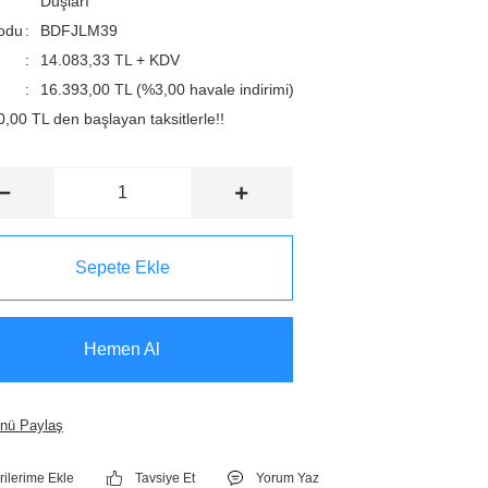
Duşları
odu
BDFJLM39
14.083,33 TL + KDV
16.393,00 TL (%3,00 havale indirimi)
,00 TL den başlayan taksitlerle!!
Sepete Ekle
Hemen Al
nü Paylaş
Tavsiye Et
Yorum Yaz