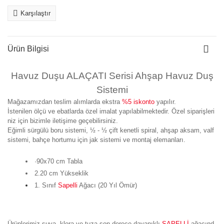
Karşılaştır
Ürün Bilgisi
Havuz Duşu ALAÇATI Serisi Ahşap Havuz Duş
Sistemi
Mağazamızdan teslim alımlarda ekstra
%5 iskonto
yapılır.
İstenilen ölçü ve ebatlarda özel imalat yapılabilmektedir. Özel siparişleri
niz için bizimle iletişime geçebilirsiniz.
Eğimli sürgülü boru sistemi, ½ - ½ çift kenetli spiral, ahşap aksam, valf
sistemi, bahçe hortumu için jak sistemi ve montaj elemanları.
·90x70 cm Tabla
2.20 cm Yükseklik
1. Sınıf
Sapelli
Ağacı (20 Yıl Ömür)
Ürünlerimiz suya, klora ve tuza son derece dayanıklı
SAPELLİ
ağacınd