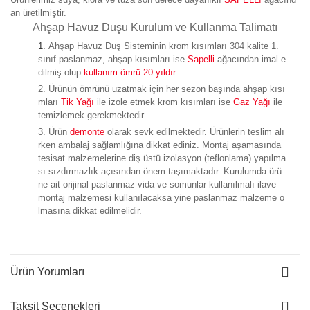
an üretilmiştir.
Ahşap Havuz Duşu Kurulum ve Kullanma Talimatı
Ahşap Havuz Duş Sisteminin krom kısımları 304 kalite 1.
sınıf paslanmaz, ahşap kısımları ise
Sapelli
ağacından imal e
dilmiş olup
kullanım
ömrü 20 yıldır.
Ürünün ömrünü uzatmak için her sezon başında ahşap kısı
mları
Tik Yağı
ile izole etmek krom kısımları ise
Gaz Yağı
ile
temizlemek gerekmektedir.
Ürün
demonte
olarak sevk edilmektedir. Ürünlerin teslim alı
rken ambalaj sağlamlığına dikkat ediniz. Montaj aşamasında
tesisat malzemelerine diş üstü izolasyon (teflonlama) yapılma
sı sızdırmazlık açısından önem taşımaktadır. Kurulumda ürü
ne ait orijinal paslanmaz vida ve somunlar kullanılmalı ilave
montaj malzemesi kullanılacaksa yine paslanmaz malzeme o
lmasına dikkat edilmelidir.
Ürün Yorumları
Taksit Seçenekleri