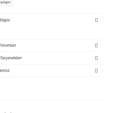
şılaştır
ilgisi
Yorumları
 Seçenekleri
eriniz