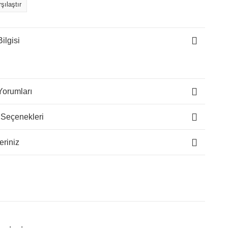
şılaştır
ilgisi
Yorumları
 Seçenekleri
eriniz