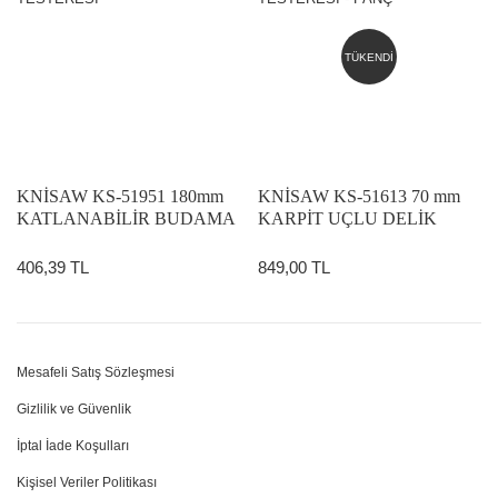
TÜKENDİ
KNİSAW KS-51951 180mm
KNİSAW KS-51613 70 mm
KATLANABİLİR BUDAMA
KARPİT UÇLU DELİK
TESTERESİ
TESTERESİ - PANÇ
406,39 TL
849,00 TL
Mesafeli Satış Sözleşmesi
Gizlilik ve Güvenlik
İptal İade Koşulları
Kişisel Veriler Politikası