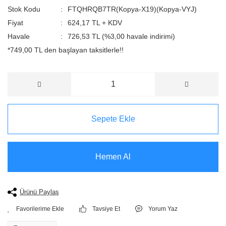
Stok Kodu
FTQHRQB7TR(Kopya-X19)(Kopya-VYJ)
Fiyat
624,17 TL + KDV
Havale
726,53 TL (%3,00 havale indirimi)
*749,00 TL den başlayan taksitlerle!!
Sepete Ekle
Hemen Al
Ürünü Paylaş
Tavsiye Et
Yorum Yaz