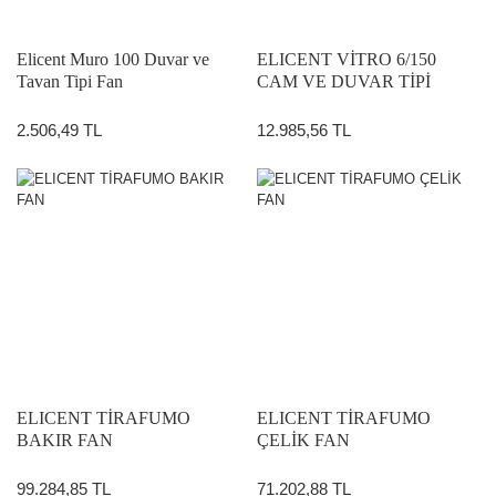
Elicent Muro 100 Duvar ve
ELICENT VİTRO 6/150
Tavan Tipi Fan
CAM VE DUVAR TİPİ
AKSİYAL FAN (HIZ
ANAHTARI DAHİL)
2.506,49 TL
12.985,56 TL
ELICENT TİRAFUMO
ELICENT TİRAFUMO
BAKIR FAN
ÇELİK FAN
99.284,85 TL
71.202,88 TL