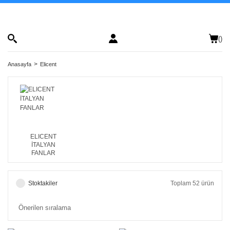
(
)
Anasayfa
Elicent
ELICENT
İTALYAN
FANLAR
Stoktakiler
Toplam 52 ürün