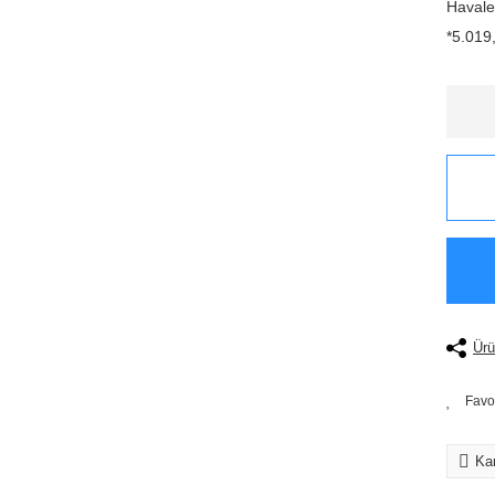
Havale
*5.019,
Ürü
Kar