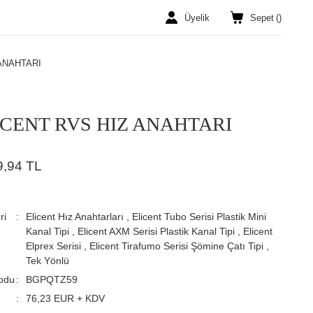
Üyelik
Sepet
(
)
ANAHTARI
ICENT RVS HIZ ANAHTARI
9,94 TL
ri
Elicent Hız Anahtarları
,
Elicent Tubo Serisi Plastik Mini
Kanal Tipi
,
Elicent AXM Serisi Plastik Kanal Tipi
,
Elicent
Elprex Serisi
,
Elicent Tirafumo Serisi Şömine Çatı Tipi
,
Tek Yönlü
odu
BGPQTZ59
76,23 EUR + KDV