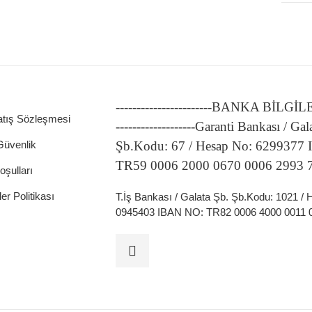
-----------------------BANKA BİLGİ
ATÖRLER
atış Sözleşmesi
-------------------Garanti Bankası / Gal
 Güvenlik
Şb.Kodu: 67 / Hesap No: 6299377
TR59 0006 2000 0670 0006 2993 
oşulları
ler Politikası
T.İş Bankası / Galata Şb. Şb.Kodu: 1021 /
0945403 IBAN NO: TR82 0006 4000 0011 