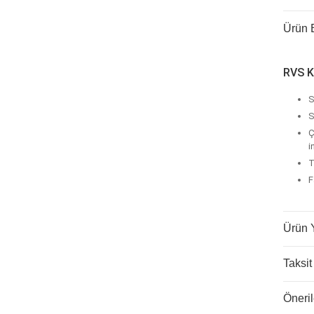
Ürün B
RVS K
S
S
Ç
i
T
F
Ürün 
Taksit
Öneril