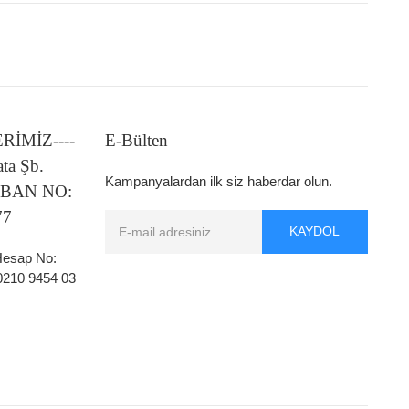
LERİMİZ----
E-Bülten
ata Şb.
Kampanyalardan ilk siz haberdar olun.
 IBAN NO:
77
KAYDOL
 Hesap No:
0210 9454 03