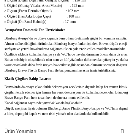
a Ölçüsü (Dıştan Dışa Panel Genişlik Ölçüsü) : 150 mm
b Ölçüsü (Montaj Vidaları Arası Mesafe) : 122 mm
c Ölçüsü (Fanın Derinlik Ölçüsü) : 102 mm
d Ölçüsü (Fan Arka Boğaz Çapı) : 100 mm
e Ölçüsü (Ön Panel Kalınlığı) : 17 mm
Avrupa’nın Domestik Fan Üreticisinden
Blauberg Avrupa’da ve dünya çapında banyo fanı üretiminde güçlü bir konuma sahiptir.
Alman mühendisliğinin ürünü olan Blauberg banyo fanları içindeki Bravo, düşük enerji
sarfiyatı ve yeterli havalandırma sağlaması ile en çok tercih edilen modeller arasındadır.
Özellikle sıklıkla kullanılan banyo ya da WC’lerde havalandırmanın önemi daha da artar.
Buhar sebebiyle oluşabilecek olan nem ve küf yüzünden deforme olan yüzeyler ya da ha
vasız ortamlarda daha fazla üreyen bakteriler sağlık açısından olumsuz sonuçlar doğurur.
Blauberg Bravo Plastik Banyo Fanı ile banyonuzun havasını temiz tutabilirsiniz.
Klasik Çizgilere Sahip Tasarım
Banyolarda da ortaya çıkan farklı dekorasyon zevklerinin dışında kalıp her zaman klasik
çizgileri tercih edenler için hemen her renk dekorasyon ile kullanılabilecek olan Blauberg
Bravo Banyo Fanı hem tavan hem de duvara monte edilebilir.
Kanal bağlantısı sayesinde yuvarlak kanala bağlanabilir.
Düşük enerji sarfiyatı bulunan Blauberg Bravo Plastik Banyo banyo ve WC’lerin dışınd
a kiler, depo gibi kapalı ve nem riski yüksek olan alanlarda da kullanılabilir.
Ürün Yorumları