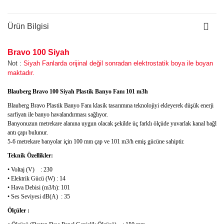
Ürün Bilgisi
Bravo 100 Siyah
Not :
Siyah Fanlarda orijinal değil sonradan elektrostatik boya ile boyan
maktadır.
Blauberg Bravo 100 Siyah Plastik Banyo Fanı 101 m3h
Blauberg Bravo Plastik Banyo Fanı klasik tasarımına teknolojiyi ekleyerek düşük enerji
sarfiyatı ile banyo havalandırması sağlıyor.
Banyonuzun metrekare alanına uygun olacak şekilde üç farklı ölçüde yuvarlak kanal bağl
antı çapı bulunur.
5-6 metrekare banyolar için 100 mm çap ve 101 m3/h emiş gücüne sahiptir.
Teknik Özellikler:
• Voltaj (V) : 230
• Elektrik Gücü (W) : 14
• Hava Debisi (m3/h): 101
• Ses Seviyesi dB(A) : 35
Ölçüler :