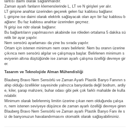
lantısı daimi olarak sağlanmalıdır.
Zaman ayarlı fanların klemenslerinde L, LT ve N girişleri yer alır.
LT girişine anahtar üzerinden geçerek gelen faz kablosu bağlanır.
L girişine ise daimi olarak elektrik sağlayacak olan ayrı bir faz kablosu b
ağlanır. Bu faz kablosu anahtar üzerinden geçmez.
N girişi ise nötr olarak bağlanır.
Bu bağlantıların yapılmasının akabinde ise röleden ortalama 5 dakika sü
relik bir ayar yapılır.
Nem sensörü ayarlaması da yine bu sırada yapılır.
Ortam için istenen minimum nem oranı belirlenir. Nem bu oranın üzerine
çıkınca nem sensörü algılar ve çalışmaya başlar. Belirlenen minimum s
eviyenin altına düştüğünde ise zaman ayarlı çalışma özelliği devreye gir
er.
Tasarım ve Teknolojide Alman Mühendisliği
Blauberg Bravo Nem Sensörlü ve Zaman Ayarlı Plastik Banyo Fanının s
ahip olduğu özellikler sayesinde yalnızca banyolarda değil bodrum, ardiy
e, kiler, şarap mahzeni, buhar odası gibi pek çok farklı mahalde de kulla
nılabilir.
Minimum olarak belirlenmiş limitin üzerine çıkan nem olduğunda çalışa
n, nem istenen seviyeye düşünce de zaman ayarlı özelliği devreye giren
Blauberg Bravo Nem Sensörlü ve Zaman ayarlı Plastik Banyo Fanı ile s
iz de banyonuzun havalandırmasını otomatik olarak sağlayabilirsiniz.