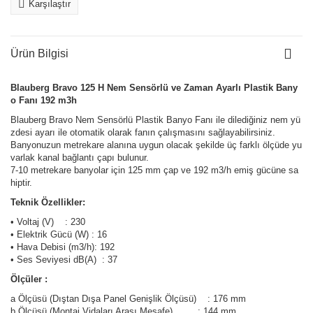
Karşılaştır
Ürün Bilgisi
Blauberg Bravo 125 H Nem Sensörlü ve Zaman Ayarlı Plastik Bany
o Fanı 192 m3h
Blauberg Bravo Nem Sensörlü Plastik Banyo Fanı ile dilediğiniz nem yü
zdesi ayarı ile otomatik olarak fanın çalışmasını sağlayabilirsiniz.
Banyonuzun metrekare alanına uygun olacak şekilde üç farklı ölçüde yu
varlak kanal bağlantı çapı bulunur.
7-10 metrekare banyolar için 125 mm çap ve 192 m3/h emiş gücüne sa
hiptir.
Teknik Özellikler:
• Voltaj (V) : 230
• Elektrik Gücü (W) : 16
• Hava Debisi (m3/h): 192
• Ses Seviyesi dB(A) : 37
Ölçüler :
a Ölçüsü (Dıştan Dışa Panel Genişlik Ölçüsü) : 176 mm
b Ölçüsü (Montaj Vidaları Arası Mesafe) : 144 mm