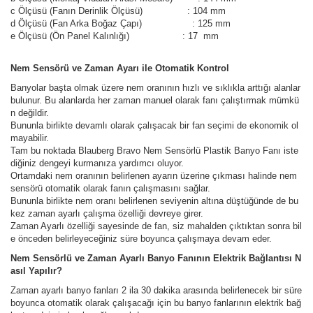
c Ölçüsü (Fanın Derinlik Ölçüsü) : 104 mm
d Ölçüsü (Fan Arka Boğaz Çapı) : 125 mm
e Ölçüsü (Ön Panel Kalınlığı) : 17 mm
Nem Sensörü ve Zaman Ayarı ile Otomatik Kontrol
Banyolar başta olmak üzere nem oranının hızlı ve sıklıkla arttığı alanlar
bulunur. Bu alanlarda her zaman manuel olarak fanı çalıştırmak mümkü
n değildir.
Bununla birlikte devamlı olarak çalışacak bir fan seçimi de ekonomik ol
mayabilir.
Tam bu noktada Blauberg Bravo Nem Sensörlü Plastik Banyo Fanı iste
diğiniz dengeyi kurmanıza yardımcı oluyor.
Ortamdaki nem oranının belirlenen ayarın üzerine çıkması halinde nem
sensörü otomatik olarak fanın çalışmasını sağlar.
Bununla birlikte nem oranı belirlenen seviyenin altına düştüğünde de bu
kez zaman ayarlı çalışma özelliği devreye girer.
Zaman Ayarlı özelliği sayesinde de fan, siz mahalden çıktıktan sonra bil
e önceden belirleyeceğiniz süre boyunca çalışmaya devam eder.
Nem Sensörlü ve Zaman Ayarlı Banyo Fanının Elektrik Bağlantısı N
asıl Yapılır?
Zaman ayarlı banyo fanları 2 ila 30 dakika arasında belirlenecek bir süre
boyunca otomatik olarak çalışacağı için bu banyo fanlarının elektrik bağ