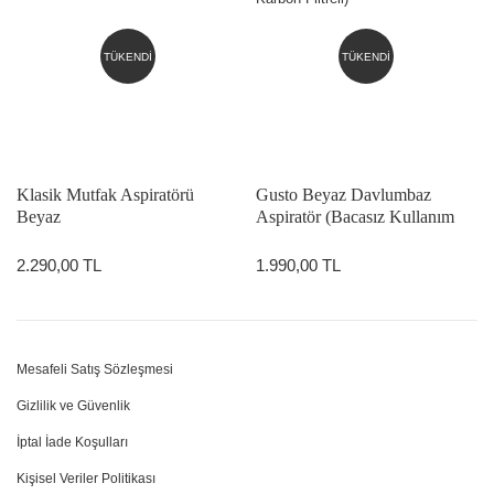
TÜKENDİ
TÜKENDİ
Klasik Mutfak Aspiratörü
Gusto Beyaz Davlumbaz
Beyaz
Aspiratör (Bacasız Kullanım
Karbon Filtreli)
2.290,00 TL
1.990,00 TL
Mesafeli Satış Sözleşmesi
Gizlilik ve Güvenlik
İptal İade Koşulları
Kişisel Veriler Politikası