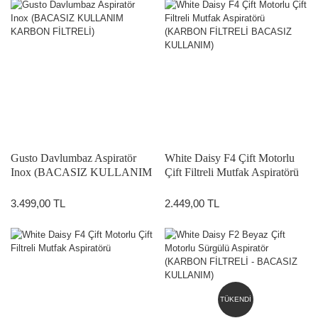
Gusto Davlumbaz Aspiratör
White Daisy F4 Çift Motorlu
Inox (BACASIZ KULLANIM
Çift Filtreli Mutfak Aspiratörü
KARBON FİLTRELİ)
(KARBON FİLTRELİ
BACASIZ KULLANIM)
3.499,00 TL
2.449,00 TL
TÜKENDİ