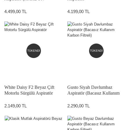
FİLTRELİ - BACASIZ
KULLANIM)
4.499,00 TL
4.199,00 TL
TÜKENDİ
TÜKENDİ
White Daisy F2 Beyaz Çift
Gusto Siyah Davlumbaz
Motorlu Sürgülü Aspiratör
Aspiratör (Bacasız Kullanım
Karbon Filtreli)
2.149,00 TL
2.290,00 TL