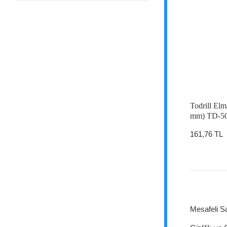
Todrill Elm
mm) TD-508
161,76 TL
Mesafeli S