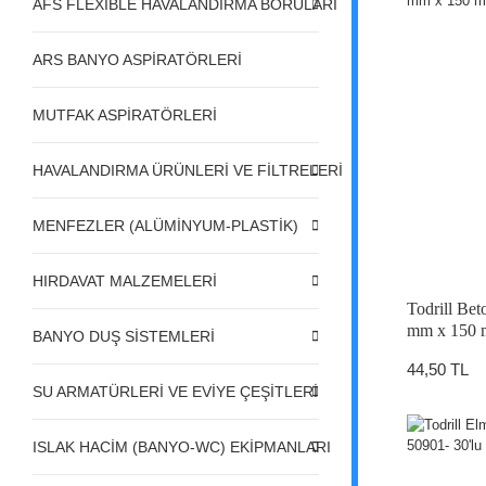
AFS FLEXIBLE HAVALANDIRMA BORULARI
ARS BANYO ASPİRATÖRLERİ
MUTFAK ASPİRATÖRLERİ
HAVALANDIRMA ÜRÜNLERİ VE FİLTRELERİ
MENFEZLER (ALÜMİNYUM-PLASTİK)
HIRDAVAT MALZEMELERİ
Todrill Be
mm x 150
BANYO DUŞ SİSTEMLERİ
44,50 TL
SU ARMATÜRLERİ VE EVİYE ÇEŞİTLERİ
ISLAK HACİM (BANYO-WC) EKİPMANLARI