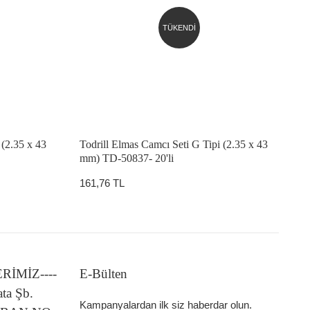
TÜKENDİ
 (2.35 x 43
Todrill Elmas Camcı Seti G Tipi (2.35 x 43
mm) TD-50837- 20'li
161,76 TL
LERİMİZ----
E-Bülten
ata Şb.
Kampanyalardan ilk siz haberdar olun.