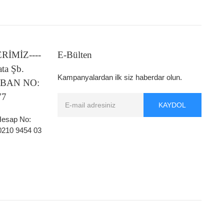
LERİMİZ----
E-Bülten
ata Şb.
Kampanyalardan ilk siz haberdar olun.
 IBAN NO:
77
KAYDOL
 Hesap No:
0210 9454 03