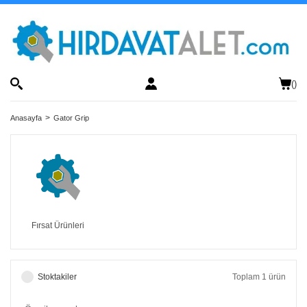
(
)
Anasayfa
Gator Grip
Fırsat Ürünleri
Stoktakiler
Toplam 1 ürün