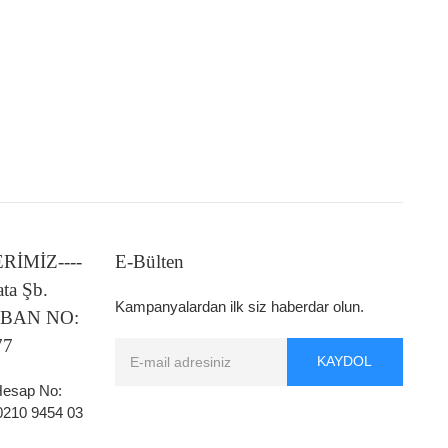
LERİMİZ----
E-Bülten
ata Şb.
Kampanyalardan ilk siz haberdar olun.
 IBAN NO:
77
KAYDOL
 Hesap No:
0210 9454 03