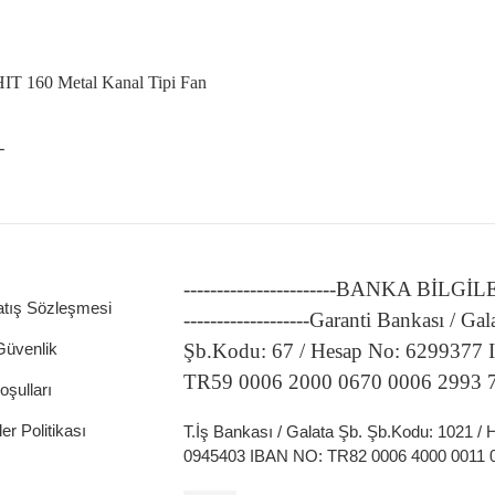
HIT 160 Metal Kanal Tipi Fan
L
-----------------------BANKA BİLGİ
atış Sözleşmesi
-------------------Garanti Bankası / Gal
 Güvenlik
Şb.Kodu: 67 / Hesap No: 6299377
TR59 0006 2000 0670 0006 2993 
oşulları
ler Politikası
T.İş Bankası / Galata Şb. Şb.Kodu: 1021 /
0945403 IBAN NO: TR82 0006 4000 0011 