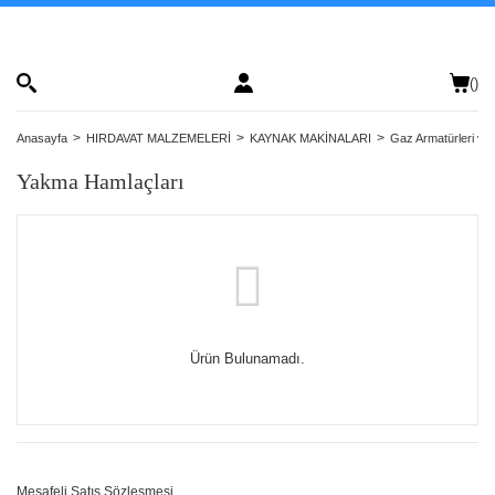
(
)
Anasayfa
HIRDAVAT MALZEMELERİ
KAYNAK MAKİNALARI
Gaz Armatürleri ve
Yakma Hamlaçları
Ürün Bulunamadı.
Mesafeli Satış Sözleşmesi