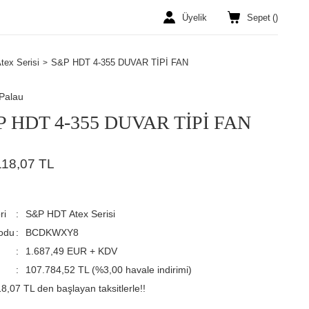
Üyelik
Sepet
(
)
ex Serisi
S&P HDT 4-355 DUVAR TİPİ FAN
Palau
 HDT 4-355 DUVAR TİPİ FAN
118,07 TL
ri
S&P HDT Atex Serisi
odu
BCDKWXY8
1.687,49 EUR + KDV
107.784,52 TL (%3,00 havale indirimi)
8,07 TL den başlayan taksitlerle!!