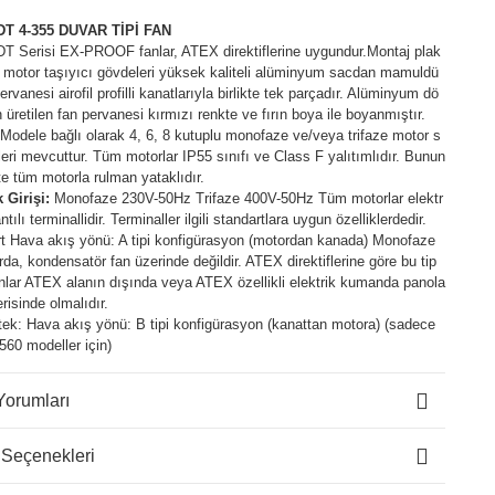
T 4-355 DUVAR TİPİ FAN
 Serisi EX-PROOF fanlar, ATEX direktiflerine uygundur.Montaj plak
e motor taşıyıcı gövdeleri yüksek kaliteli alüminyum sacdan mamuldü
ervanesi airofil profilli kanatlarıyla birlikte tek parçadır. Alüminyum dö
üretilen fan pervanesi kırmızı renkte ve fırın boya ile boyanmıştır.
Modele bağlı olarak 4, 6, 8 kutuplu monofaze ve/veya trifaze motor s
eri mevcuttur. Tüm motorlar IP55 sınıfı ve Class F yalıtımlıdır. Bunun
kte tüm motorla rulman yataklıdır.
k Girişi:
Monofaze 230V-50Hz Trifaze 400V-50Hz Tüm motorlar elektr
ntılı terminallidir. Terminaller ilgili standartlara uygun özelliklerdedir.
t Hava akış yönü: A tipi konfigürasyon (motordan kanada) Monofaze
rda, kondensatör fan üzerinde değildir. ATEX direktiflerine göre bu tip
lar ATEX alanın dışında veya ATEX özellikli elektrik kumanda panola
erisinde olmalıdır.
tek: Hava akış yönü: B tipi konfigürasyon (kanattan motora) (sadece
560 modeller için)
Yorumları
 Seçenekleri