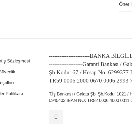
Öneril
ATÖRLER
-----------------------BANKA BİLGİ
atış Sözleşmesi
-------------------Garanti Bankası / Gal
 Güvenlik
Şb.Kodu: 67 / Hesap No: 6299377
TR59 0006 2000 0670 0006 2993 
oşulları
ler Politikası
T.İş Bankası / Galata Şb. Şb.Kodu: 1021 /
0945403 IBAN NO: TR82 0006 4000 0011 