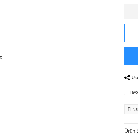
Ürü
Kar
Ürün B