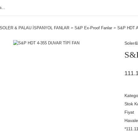
SOLER & PALAU İSPANYOL FANLAR
S&P Ex-Proof Fanlar
S&P HDT At
Soler&
S&P
111.
Katego
Stok K
Fiyat
Havale
*111.11