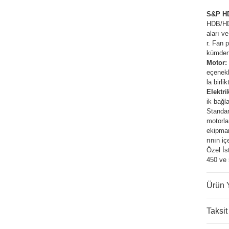
S&P HD
HDB/HDT
aları v
r. Fan p
kümden 
Motor:
eçenekl
la birli
Elektri
ik bağla
Standar
motorla
ekipman
rının iç
Özel İs
450 ve 
Ürün 
Taksit