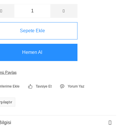
Sepete Ekle
Hemen Al
nü Paylaş
Tavsiye Et
Yorum Yaz
şılaştır
ilgisi