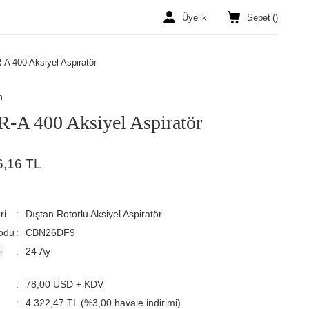
Üyelik
Sepet
(
)
A 400 Aksiyel Aspiratör
n
-A 400 Aksiyel Aspiratör
6,16 TL
ri
Dıştan Rotorlu Aksiyel Aspiratör
odu
CBN26DF9
i
24 Ay
78,00 USD + KDV
4.322,47 TL (%3,00 havale indirimi)