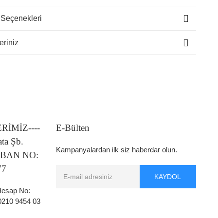
 Seçenekleri
eriniz
LERİMİZ----
E-Bülten
ata Şb.
Kampanyalardan ilk siz haberdar olun.
 IBAN NO:
77
KAYDOL
 Hesap No:
0210 9454 03